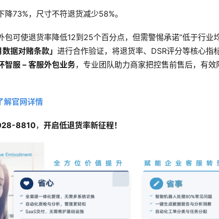
降73%，尺寸不符退货减少58%。
外包可使退货率降低12到25个百分点，但需警惕承诺”低于行业均
月数据对赌条款」
进行合作验证，将退货率、DSR评分等核心指
智服 – 客服外包业务
，专业团队助力商家把控售前售后，有效
！
了解官网详情
028-8810
，
开启低退货率新征程！