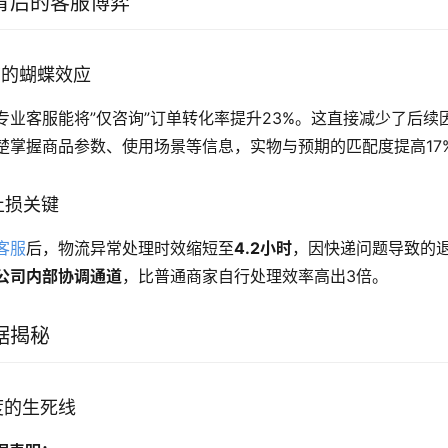
背后的客服博弈
环节的蝴蝶效应
专业客服能将”仅咨询”订单转化率提升23%。这直接减少了后续
楚掌握商品参数、使用场景等信息，实物与预期的匹配度提高17
的止损关键
客服
后，物流异常处理时效缩短至
4.2小时
，因快递问题导致的退
公司内部协调通道
，比普通商家自行处理效率高出3倍。
据揭秘
速度的生死线