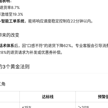
数据表明：
退货率8.7%
激增至19.3%
+智能工单系统
，能将响应速度稳定控制在22分钟以内。
化带来的改变
P话术体系
后，因”口感不符”的退货下降62%。专业客服会引导消
28%的退货请求为补发或优惠券补偿。
的3个黄金法则
三角
达标线
预警
≤15%
＞20%