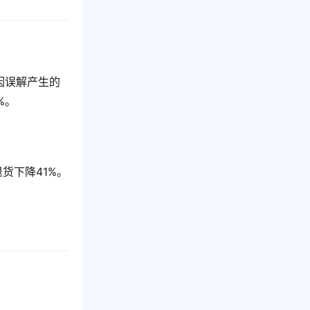
因误解产生的
%。
货下降41%。