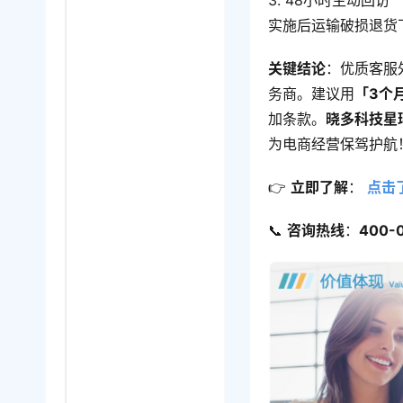
3. 48小时主动回访
实施后运输破损退货下
关键结论
：优质客服
务商。建议用
「3个
加条款。
晓多科技星环
为电商经营保驾护航
👉 ​
立即了解
​： 
点击
📞 ​
咨询热线
​：​
400-