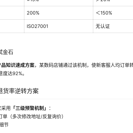
200%
＜150%
ISO27001
无认证
的试金石
产品知识速成方案
，某数码店铺通过该机制，使新客服人均订单转
意度达92%。
退货率逆转方案
家采用
「三级预警机制」
：
危订单（多次修改地址/反复询价）
认细节