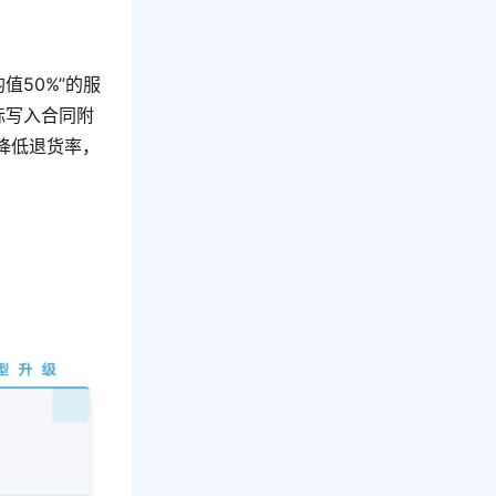
值50%”的服
标写入合同附
降低退货率，