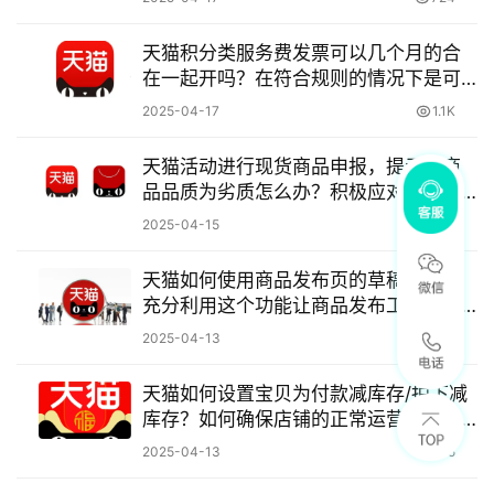
天猫积分类服务费发票可以几个月的合
在一起开吗？在符合规则的情况下是可
以的！
2025-04-17
1.1K
天猫活动进行现货商品申报，提示：商
品品质为劣质怎么办？积极应对努力在
电商竞争中立足才是王道！
2025-04-15
518
天猫如何使用商品发布页的草稿功能？
充分利用这个功能让商品发布工作更加
顺利！
2025-04-13
813
天猫如何设置宝贝为付款减库存/拍下减
库存？如何确保店铺的正常运营和顾客
的满意度？
2025-04-13
845