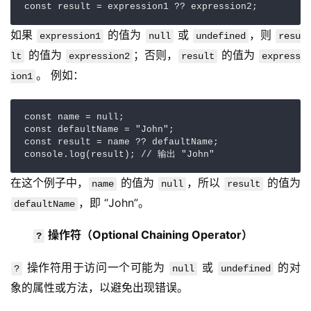
const result = expression1 ?? expression2;
如果 
 的值为 
 或 
，则 
expression1
null
undefined
resu
 的值为 
；否则，
 的值为 
lt
expression2
result
express
。 例如：
ion1
const name = null; 

const defaultName = "John"; 

const result = name ?? defaultName; 

console.log(result); // 输出 "John"
在这个例子中，
 的值为 
，所以 
 的值为 
name
null
result
，即 “John”。
defaultName
操作符（Optional Chaining Operator）
?
 操作符用于访问一个可能为 
 或 
 的对
?
null
undefined
象的属性或方法，以避免出现错误。