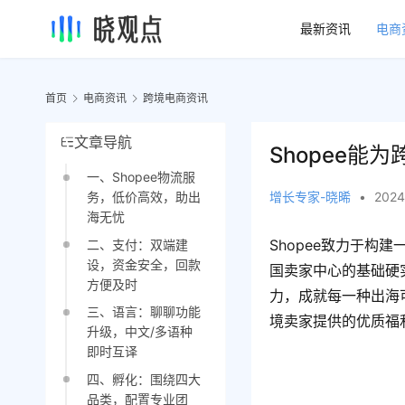
最新资讯
电商
首页
电商资讯
跨境电商资讯
文章导航
Shopee
一、Shopee物流服
增长专家-晓晞
•
2024
务，低价高效，助出
海无忧
Shopee致力于构
二、支付：双端建
设，资金安全，回款
国卖家中心的基础硬
方便及时
力，成就每一种出海
三、语言：聊聊功能
境卖家提供的优质福
升级，中文/多语种
即时互译
四、孵化：围绕四大
品类，配置专业团