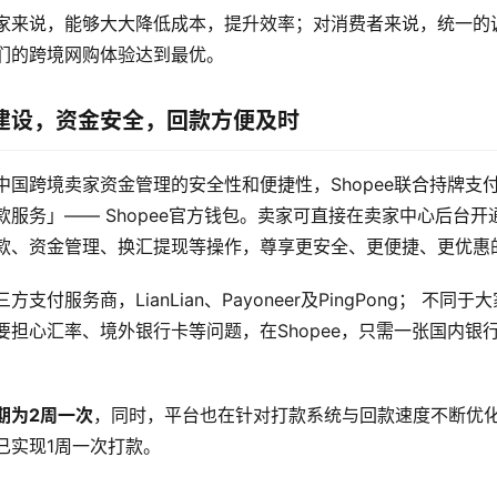
家来说，能够大大降低成本，提升效率；对消费者来说，统一的
们的跨境网购体验达到最优。
建设，资金安全，回款方便及时
中国跨境卖家资金管理的安全性和便捷性，Shopee联合持牌支
服务」—— Shopee官方钱包。卖家可直接在卖家中心后台开通S
款、资金管理、换汇提现等操作，尊享更安全、更便捷、更优惠
支付服务商，LianLian、Payoneer及PingPong； 不同
要担心汇率、境外银行卡等问题，在Shopee，只需一张国内银
期为2周一次
，同时，平台也在针对打款系统与回款速度不断优
已实现1周一次打款。