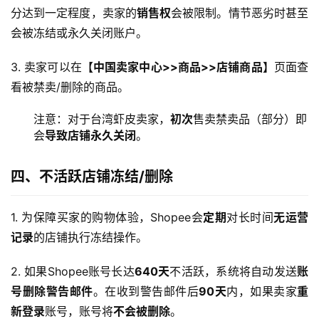
分达到一定程度，卖家的
销售权
会被限制。情节恶劣时甚至
会被冻结或永久关闭账户。
3. 卖家可以在
【中国卖家中心>>商品>>店铺商品】
页面查
看被禁卖/删除的商品。
注意：对于台湾虾皮卖家，
初次
售卖禁卖品（部分）即
会
导致店铺永久关闭
。
四、不活跃店铺冻结/删除
1. 为保障买家的购物体验，Shopee会
定期
对长时间
无运营
记录
的店铺执行冻结操作。
2. 如果Shopee账号长达
640天
不活跃，系统将自动发送
账
号删除警告邮件
。在收到警告邮件后
90天
内，如果卖家
重
新登录
账号，账号将
不会被删除
。