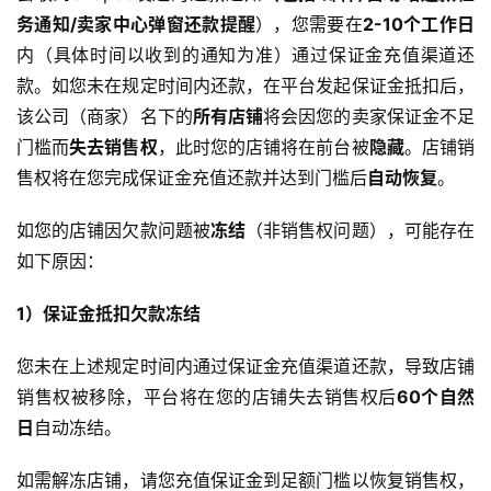
务通知/卖家中心弹窗还款提醒
），您需要在
2-10个工作日
内（具体时间以收到的通知为准）通过保证金充值渠道还
款。如您未在规定时间内还款，在平台发起保证金抵扣后，
该公司（商家）名下的
所有店铺
将会因您的卖家保证金不足
门槛而
失去销售权
，此时您的店铺将在前台被
隐藏
。店铺销
售权将在您完成保证金充值还款并达到门槛后
自动恢复
。
如您的店铺因欠款问题被
冻结
（非销售权问题），可能存在
如下原因：
1）保证金抵扣欠款冻结
您未在上述规定时间内通过保证金充值渠道还款，导致店铺
销售权被移除，平台将在您的店铺失去销售权后
60个自然
日
自动冻结。
如需解冻店铺，请您充值保证金到足额门槛以恢复销售权，