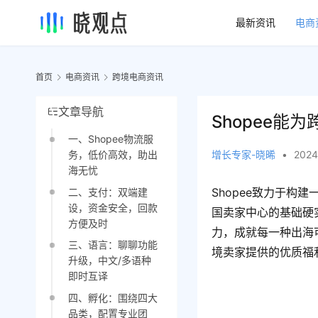
最新资讯
电商
首页
电商资讯
跨境电商资讯
文章导航
Shopee
一、Shopee物流服
增长专家-晓晞
•
2024
务，低价高效，助出
海无忧
Shopee致力于构
二、支付：双端建
设，资金安全，回款
国卖家中心的基础硬
方便及时
力，成就每一种出海
三、语言：聊聊功能
境卖家提供的优质福
升级，中文/多语种
即时互译
四、孵化：围绕四大
品类，配置专业团