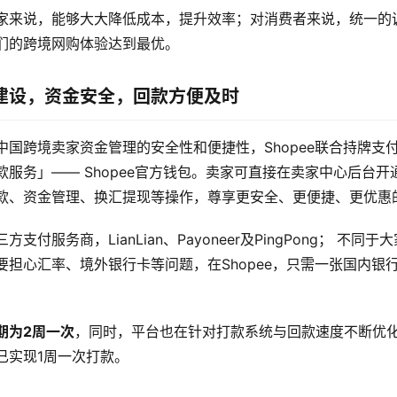
家来说，能够大大降低成本，提升效率；对消费者来说，统一的
们的跨境网购体验达到最优。
建设，资金安全，回款方便及时
中国跨境卖家资金管理的安全性和便捷性，Shopee联合持牌支
服务」—— Shopee官方钱包。卖家可直接在卖家中心后台开通S
款、资金管理、换汇提现等操作，尊享更安全、更便捷、更优惠
支付服务商，LianLian、Payoneer及PingPong； 不同
要担心汇率、境外银行卡等问题，在Shopee，只需一张国内银
期为2周一次
，同时，平台也在针对打款系统与回款速度不断优
已实现1周一次打款。