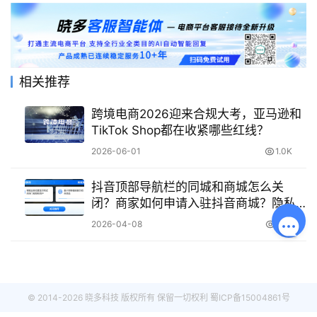
相关推荐
跨境电商2026迎来合规大考，亚马逊和
TikTok Shop都在收紧哪些红线？
2026-06-01
1.0K
抖音顶部导航栏的同城和商城怎么关
闭？商家如何申请入驻抖音商城？隐私
设置一键关闭推荐，营业执照+品牌授权
2026-04-08
470
三步入驻，附店铺装修与运营指南！
© 2014-2026 晓多科技 版权所有 保留一切权利
蜀ICP备15004861号