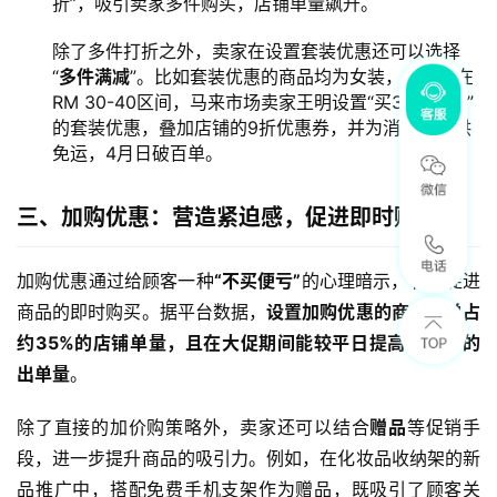
折”，吸引卖家多件购买，店铺单量飙升。
除了多件打折之外，卖家在设置套装优惠还可以选择
“
多件满减
”。比如套装优惠的商品均为女装，价格均在
RM 30-40区间，马来市场卖家王明设置“买3件减8元”
的套装优惠，叠加店铺的9折优惠券，并为消费者提供
免运，4月日破百单。
三、加购优惠：营造紧迫感，促进即时购买
加购优惠通过给顾客一种
“不买便亏”
的心理暗示，有效促进
商品的即时购买。据平台数据，
设置加购优惠的商品出单占
约35%的店铺单量，且在大促期间能较平日提高约75%的
出单量
。
除了直接的加价购策略外，卖家还可以结合
赠品
等促销手
段，进一步提升商品的吸引力。例如，在化妆品收纳架的新
品推广中，搭配免费手机支架作为赠品，既吸引了顾客关