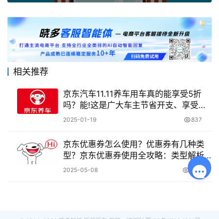
相关推荐
京东汽车11.11养车用车真的能享受5折
吗？能!这是广大车主节省开支、享受高
品质养车用车服务的好机会。
2025-01-19
837
京东优惠券怎么使用？优惠券有几种类
型？京东优惠券使用全攻略：类型解析
与叠加规则详解
2025-05-08
7.3K