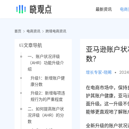
最新资讯
电商
首页
电商资讯
跨境电商资讯
文章导航
亚马逊账户状
一、账户状况评级
数？
（AHR）功能升级介
绍
增长专家-晓晞
•
2024
升级1：新增账户健
康分数
在电商市场中，保持
升级2：新增每项违
护其账户健康，亚马
规行为的严重程度
面升级。这一升级不
二、如何提高账户状
能够更直观地了解账
况评级（AHR）的分
数
全新升级的账户状况