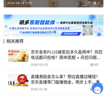
2024-08-13 11:30
下一篇
相关推荐
京东金条PLUS被拒后多久能再申？风控
电话都问些啥？再申周期 + 风控问题汇
总！
2026-02-03
287
直播激励金怎么拿？想边直播边赚钱？
京东直播零门槛赚佣金，两步上手，激
励金+佣金双收！
2025-12-28
552