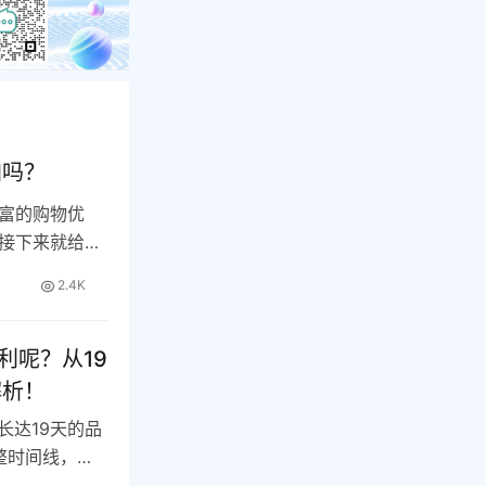
加吗？
富的购物优
接下来就给大
用…
2.4K
利呢？从19
解析！
长达19天的品
整时间线，解