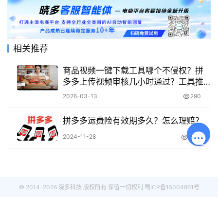
相关推荐
商品视频一键下载工具哪个不侵权？拼
多多上传视频审核几小时通过？工具推
荐+过审技巧，轻松搞定电商视频！
2026-03-13
290
拼多多运费险有效期多久？怎么理赔？
2024-11-28
3.9K
© 2014-2026 晓多科技 版权所有 保留一切权利
蜀ICP备15004861号