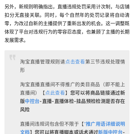
另外，新规则明确指出，直播违规处罚采用计次制，与店铺
扣分无直接关联。同时，每个自然年的处罚记录将自动清
零，为改过自新的主播提供了重新出发的机会。这一调整既
体现了平台对违规行为的零容忍态度，也兼顾了主播的长期
发展需求。
淘宝直播管理规则请
点击查看
第三节违规处理情
形
淘宝直播直播间不得推广的类目商品（即不能上
直播间）【
点此查看
】
您可以将商品链接通过
新
版
中控台
-直播-直播体检-挂品预检检测是否存在
风险
直播间违规词包含但不限于【
”
推广用语详细说明
文档
】
您可以将直播脚本或话术通过
新版
中控台
-