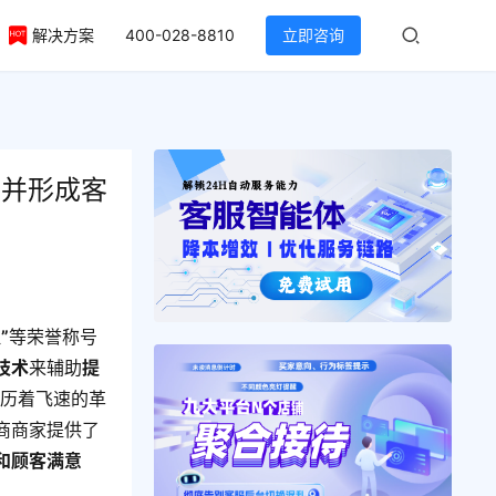
解决方案
400-028-8810
立即咨询
量并形成客
”
等荣誉称号
技术
来辅助
提
经历着飞速的革
商商家提供了
和顾客
满意