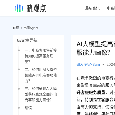
最新资讯
电商
首页
电商Agent
文章导航
AI大模型提
一、电商客服售前接
服能力画像？
待如何提高服务质
量？
研发专家-Sam
•
2024
二、如何用AI大模型
智能评价电商客服能
在竞争激烈的电商行
力？
来彰显其卓越的服务
三、如何通过AI大模
升客服服务质量
，对
型获取直观全面的电
新，特别是在
客服
会
商客服能力画像？
强有力的支持，使得
结语
度
，最终促进店铺
口