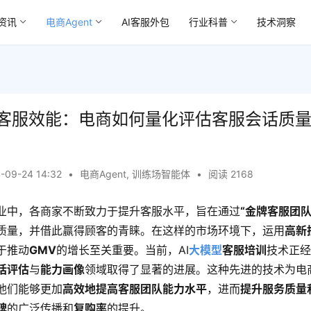
资讯
电商Agent
AI客服外包
行业科普
技术洞察
高客服效能：电商如何量化评估客服会话质
-09-24 14:32
•
电商Agent
,
训练场智能体
•
阅读 2168
业中，各商家不断致力于提升客服水平，旨在通过
“金牌客服团队
质量，并借此赢得顾客的青睐。在这样的市场环境下，运用
高新
于推动
GMV
的增长至关重要。当前，AI
大模型
客服培训
技术正
话评估
与
能力画像
领域取得了显著的进展。这种先进的技术为电
他们能够更加
高效地提高客服团队能力水平
，进而
提升服务质量
碑
的广泛传播和
复购率
的提升。