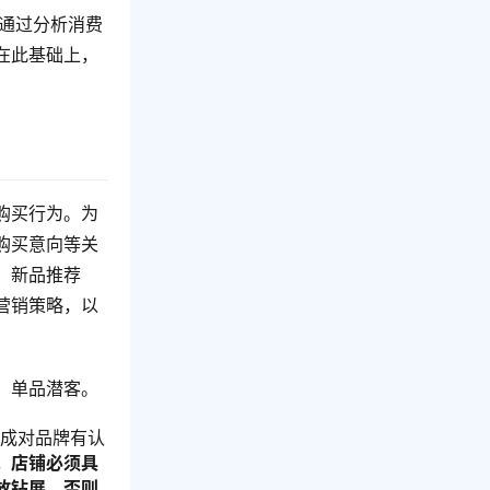
通过分析消费
在此基础上，
。
购买行为。为
购买意向等关
、新品推荐
营销策略，以
、单品潜客。
变成对品牌有认
，店铺必须具
放钻展，否则