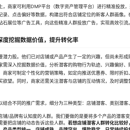
上，商家可利用DMP平台（数字资产管理平台）进行精准投放，
记录、点击偏好等数据，构建出符合店铺定位的新客人群画像。
钻石展位等广告工具，向这些精准人群投放广告，实现高效引流
深度挖掘数据价值，提升转化率
要潜力股。他们已对店铺或产品产生了一定的兴趣，但尚未形成
家需深入挖掘数据价值，分析潜客的购物行为轨迹、兴趣偏好、
，商家可制定个性化的营销策略，如定向推送优惠券、限时折扣
买欲望。同时，商家还需关注潜客与店铺的互动情况，及时调整
以结合不同的推广需求，细分为三种类型：店铺潜客、类别潜客
店铺/品牌有认知度的人群。我们要做的是要将多个产品的潜客
需要把店铺的动态告诉这些人群。
若想店铺潜客人群转化比较好
：产品类型统一、店铺成熟、品牌突出、爆款稳定、日常持续投