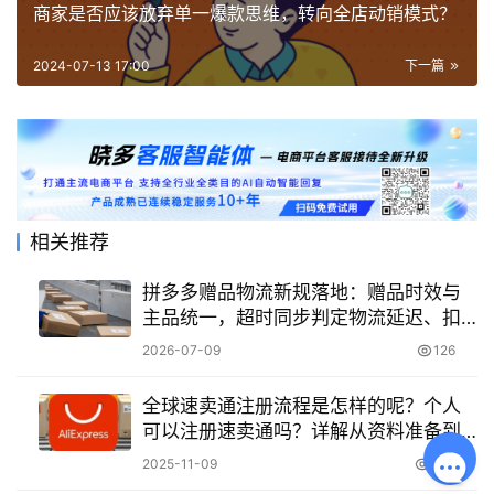
商家是否应该放弃单一爆款思维，转向全店动销模式？
2024-07-13 17:00
下一篇
相关推荐
拼多多赠品物流新规落地：赠品时效与
主品统一，超时同步判定物流延迟、扣
分罚款
2026-07-09
126
全球速卖通注册流程是怎样的呢？个人
可以注册速卖通吗？详解从资料准备到
店铺上线的全流程，破解个人卖家的入
2025-11-09
414
驻资格与核心要点！