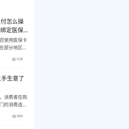
支付怎么操
P绑定医保
否使用医保卡
在部分地区已
…
428
二手生意了
。消费者在购
门的消费选
969