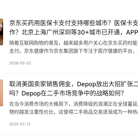
京东买药用医保卡支付支持哪些城市？医保卡
作？北京上海广州深圳等30+城市已开通，AP
卡一键支付，附城市查询与使用全流程
随着互联网购物的普及，越来越多用户关心在京东买药时能
支付。京东健康作为京东集团旗下专注于医疗健康的平台，
开通医保卡在线支付功能，但支持范围因城市而异。用户需
2026-05-02
取消美国卖家销售佣金，Depop放出大招扩张
吗？Depop在二手市场竞争中的战略如何？
在当今消费市场的大格局下，消费降级的浪潮正在全球蔓延
物时越发注重性价比，这使得二手商品交易逐渐成为一种热
择。 在这样的背景下，二手购物平台Depop做出了一个…
2025-02-12