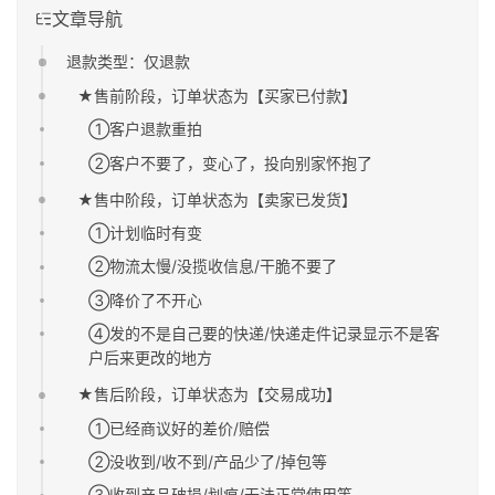
文章导航
退款类型：仅退款
★售前阶段，订单状态为【买家已付款】
①客户退款重拍
②客户不要了，变心了，投向别家怀抱了
★售中阶段，订单状态为【卖家已发货】
①计划临时有变
②物流太慢/没揽收信息/干脆不要了
③降价了不开心
④发的不是自己要的快递/快递走件记录显示不是客
户后来更改的地方
★售后阶段，订单状态为【交易成功】
①已经商议好的差价/赔偿
②没收到/收不到/产品少了/掉包等
③收到产品破损/划痕/无法正常使用等