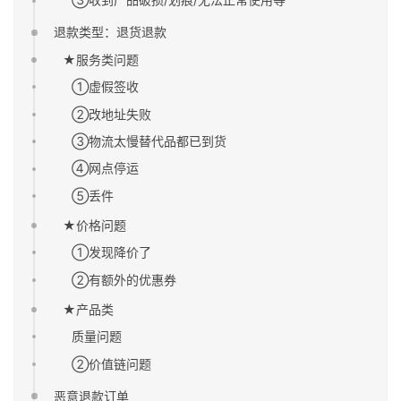
退款类型：退货退款
★服务类问题
①虚假签收
②改地址失败
③物流太慢替代品都已到货
④网点停运
⑤丢件
★价格问题
①发现降价了
②有额外的优惠券
★产品类
质量问题
②价值链问题
恶意退款订单