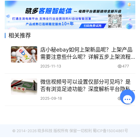
相关推荐
店小秘ebay如何上架新品呢？上架产品
需要注意些什么呢？详解五步上架流程
与四大注意事项，规避风险提升运营效
2025-11-13
477
率！
微信视频号可以设置仅部分可见吗？是
否有浏览足迹功能？深度解析平台隐私
功能现状（尚无明确支持）与用户自主
2025-09-18
849
保护指南！
© 2014-2026 晓多科技 版权所有 保留一切权利
蜀ICP备15004861号