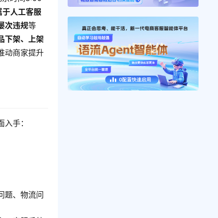
属于人工客服
屡次违规
等
品下架、上架
推动商家提升
面入手：
问题、物流问