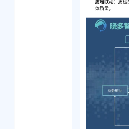
质培联动
：质检
体质量。