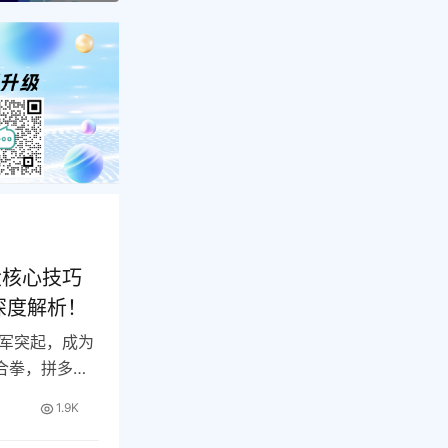
大核心技巧
深度解析！
军突起，成为
合拳，拼多多
…
1.9K