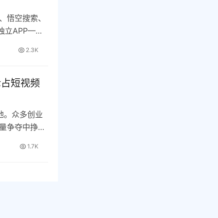
、悟空搜索、
独立APP——
2.3K
抢占短视频
地。众多创业
量争夺中挣
商…
1.7K