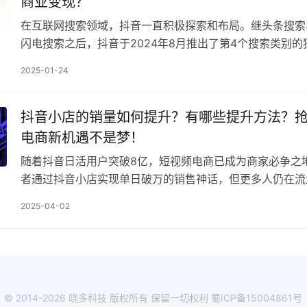
商业变现？
在互联网搜索领域，抖音一直积极探索和布局。继头条搜索
闪电搜索之后，抖音于2024年8月推出了第4个搜索类别的
“抖音搜索”。这一举措在行业内引起了广泛的关注…
2025-01-24
抖音小店的销量如何提升？有哪些提升方法？
电商新机遇不是梦！
随着抖音日活用户突破8亿，短视频电商已成为商家必争之
者通过抖音小店实现单日破万的销售神话，但更多人仍在流
扎。如何在算法驱动的生态中精准触达用户？ 本文将拆解
2025-04-02
© 2014-2026 晓多科技 版权所有 保留一切权利
蜀ICP备15004861号