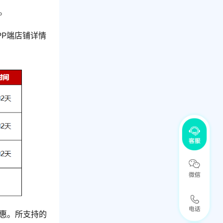
。
PP端店铺详情
惠。所支持的