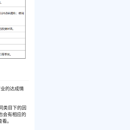
行业的达成情
同类目下的因
也会有相应的
查看。