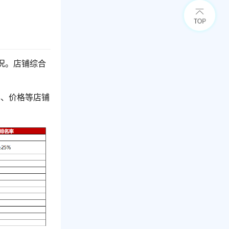
况。店铺综合
牌、价格等店铺