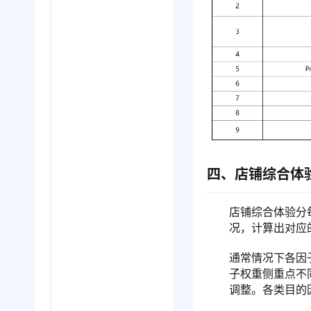
四、店铺综合体
店铺综合体验分
况，计算出对应
通常情况下各因
子权重侧重点不
调整。各类目的