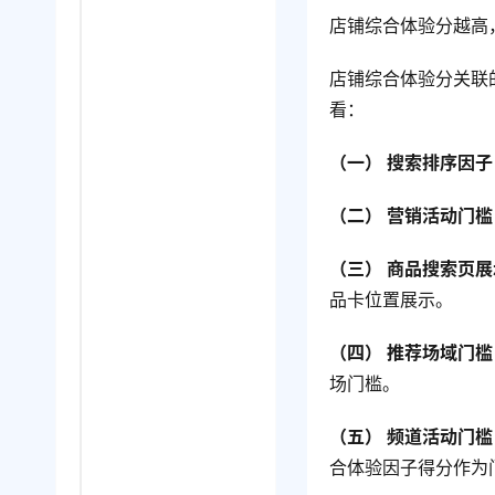
店铺综合体验分越高
店铺综合体验分关联
看：
（一） 搜索排序因子
（二） 营销活动门槛
（三） 商品搜索页
品卡位置展示。
（四） 推荐场域门
场门槛。
（五） 频道活动门槛
合体验因子得分作为