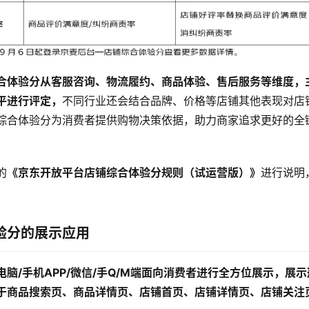
合体验分从客服咨询、物流履约、商品体验、售后服务等维度，
平进行评定，
不同行业还会结合品牌、价格等店铺其他表现对店
综合体验分为消费者提供购物决策依据，助力商家追求更好的全
的
《京东开放平台店铺综合体验分规则（试运营版）》
进行说明
验分的展示应用
脑/手机APP/微信/手Q/M端面向消费者进行全方位展示，展
于商品搜索页、商品详情页、店铺首页、店铺详情页、店铺关注