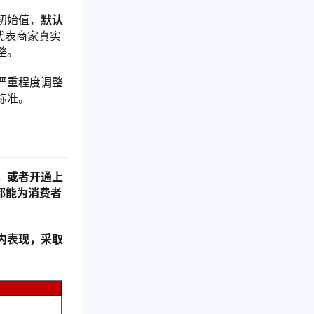
初始值，
默认
代表商家真实
整。
严重程度调整
标准。
，或者开通上
都能为消费者
内表现，采取