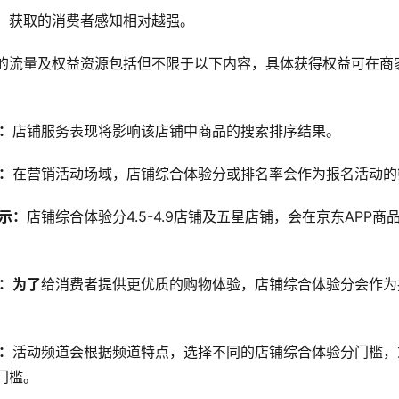
，获取的消费者感知相对越强。
的流量及权益资源包括但不限于以下内容，具体获得权益可在商
：
店铺服务表现将影响该店铺中商品的搜索排序结果。
：
在营销活动场域，店铺综合体验分或排名率会作为报名活动的
展示：
店铺综合体验分4.5-4.9店铺及五星店铺，会在京东APP
槛：为了
给消费者提供更优质的购物体验，店铺综合体验分会作为
：
活动频道会根据频道特点，选择不同的店铺综合体验分门槛，
门槛。