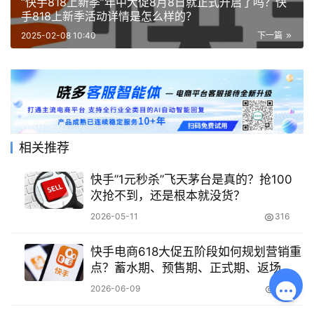
“快手818上新季”年中大促8月8日就正式开启了吗？快
手818上新季活动详情是怎么样的？
2025-02-08 10:40
下一篇
相关推荐
快手”1元秒杀”飞天茅台是真的？抢100
次抢不到，还是根本就没货？
2026-05-11
316
快手电商618大促五阶段如何规划营销重
点？蓄水期、预售期、正式期、返场
期、收尾期策略全解析
2026-06-09
179