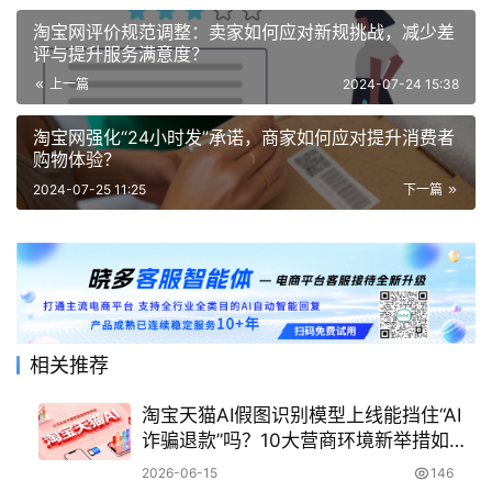
淘宝网评价规范调整：卖家如何应对新规挑战，减少差
评与提升服务满意度？
上一篇
2024-07-24 15:38
淘宝网强化“24小时发”承诺，商家如何应对提升消费者
购物体验？
2024-07-25 11:25
下一篇
相关推荐
淘宝天猫AI假图识别模型上线能挡住“AI
诈骗退款”吗？10大营商环境新举措如何
保障商家权益？
2026-06-15
146