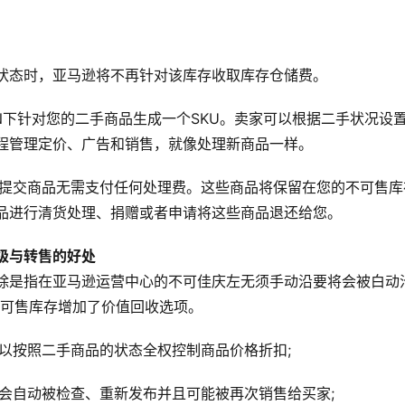
状态时，亚马逊将不再针对该库存收取库存仓储费。
IN下针对您的二手商品生成一个SKU。卖家可以根据二手状况设
程管理定价、广告和销售，就像处理新商品一样。
已提交商品无需支付任何处理费。这些商品将保留在您的不可售库
品进行清货处理、捐赠或者申请将这些商品退还给您。
级与转售的好处
除是指在亚马逊运营中心的不可佳庆左无须手动沿要将会被白动
不可售库存增加了价值回收选项。
可以按照二手商品的状态全权控制商品价格折扣;
将会自动被检查、重新发布并且可能被再次销售给买家;