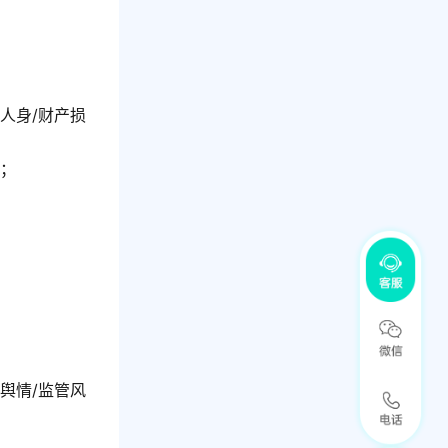
人身/财产损
核；
舆情/监管风