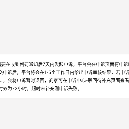
需要在收到判罚通知后7天内发起申诉，平台会在申诉页面有申诉
交申诉后，平台将会在1-5个工作日内给出申诉审核结果，若申
料，会将申诉暂时退回，商家可在申诉中心-驳回待补充页面查
时效为72小时，超时未补充则申诉失败。