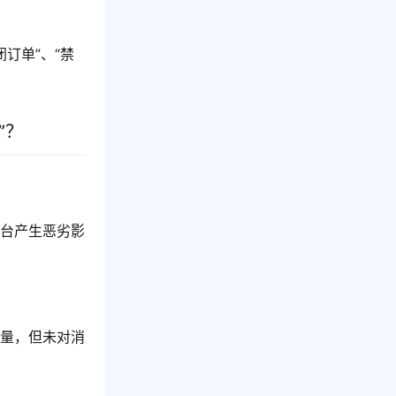
订单”、“禁
”？
平台产生恶劣影
销量，但未对消