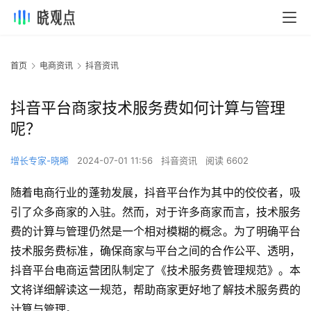
首页
电商资讯
抖音资讯
抖音平台商家技术服务费如何计算与管理
呢？
增长专家-晓晞
2024-07-01 11:56
抖音资讯
阅读 6602
随着电商行业的蓬勃发展，抖音平台作为其中的佼佼者，吸
引了众多商家的入驻。然而，对于许多商家而言，技术服务
费的计算与管理仍然是一个相对模糊的概念。为了明确平台
技术服务费标准，确保商家与平台之间的合作公平、透明，
抖音平台电商运营团队制定了《技术服务费管理规范》。本
文将详细解读这一规范，帮助商家更好地了解技术服务费的
计算与管理。