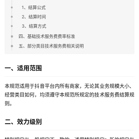
1、结算公式
2、结算时间
3、结算方式
四、基础技术服务费费率标准
五、部分类目技术服务费相关说明
一、适用范围
本规范适用于抖音平台内所有商家，无论其业务规模大小、
经营类目如何，均须遵守本规范所规定的技术服务费结算规
则。
二、效力级别