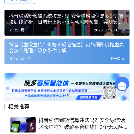
抖音买活粉会被系统拉黑吗？安全增粉阈值是多少？算
法红线解析：日增粉上限+低互动风险预警，实测安全
增长路径
上一篇
2026-02-18 13:54
抖音【虚假宣传：价格不规范描述】实施细则价格虚高
会怎么处理？晓多带你了解
2024-04-26
下一篇
相关推荐
抖音引流到微信算违法吗？安全导流话
术长啥样？破解平台红线！3个无风险导
流模板+企业号隐藏入口，私域引流成功