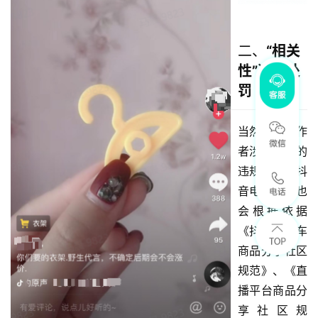
二、
“相关
性”违规处
罚
当然，若创作
者涉及以上的
违规情形，抖
音电商平台也
会根据依据 
《抖音购物车
商品分享社区
规范》、《直
播平台商品分
享社区规