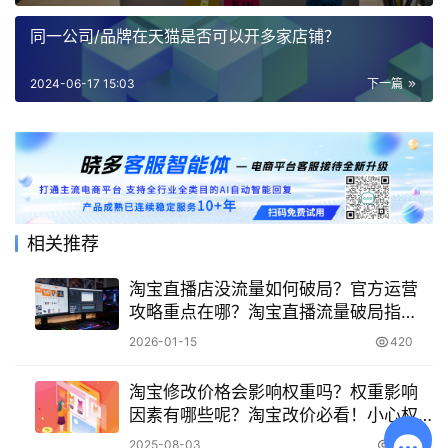
同一公司/品牌在天猫是否可以开多家店铺？
2024-06-17 15:03
下一篇
相关推荐
淘宝直播店没流量如何破局？官方运营
攻略重点在哪？淘宝直播流量破局指
南：内容优化 + 官方工具 + 推广技巧，
2026-01-15
420
快速盘活直播间！
淘宝修改价格会影响权重吗？权重影响
因素有哪些呢？淘宝改价必看！小心权
重暴跌！6大核心因素决定你的搜索排
2025-08-03
714