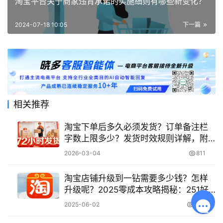
淘宝平台关于商家违背承诺的实施细则有哪些新变化？
2024-07-18 10:05
下一篇
相关推荐
淘宝下单后多久必须发货？订单备注栏
字数上限多少？发货时效规则详解，附
天猫平台特殊要求与维权策略
2026-03-04
811
淘宝店铺升级到一钻需要多少钱？怎样
升级呢？2025零成本攻略揭秘：251好
评速成法×直通车省钱技巧|附成本拆
2025-06-02
800
解！