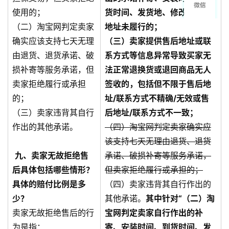
使用的；
货时间、发货地、修改手机号/
（二）淘宝网判定卖家
地址未履行的；
确实应该支持七天无理
（三）卖家提供售后地址或联
由退货、退货承诺、破
系方式等信息异常导致买家无
损补寄等服务承诺，但
法正常退换货或退回商品无人
卖家拒绝履行或承担
签收的，包括但不限于售后地
的；
址/联系方式不精确/无效或售
（三）卖家违背其自行
后地址/联系方式不一致；
作出的其他承诺。
（四）淘宝网判定卖家确实应
该支持七天无理由退货、退货
九、卖家无故拒绝售
承诺、破损补寄等服务承诺，
后具体包括哪些情形？
但卖家拒绝履行或承担的；
具体的赔付比例是多
（四）卖家违背其自行作出的
少？
其他承诺。
其中针对“（二）淘
卖家无故拒绝售后的行
宝网判定卖家自行作出的补
为是指：
寄、安装时间、到货时间、发