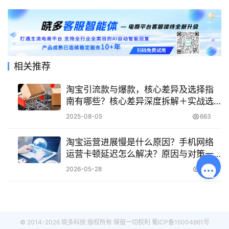
相关推荐
淘宝引流款与爆款，核心差异及选择指
南有哪些？核心差异深度拆解＋实战选
择指南，助你精准布局店铺商品！
2025-08-05
663
淘宝运营进展慢是什么原因？手机网络
运营卡顿延迟怎么解决？原因与对策一
次讲清！
2026-05-28
164
© 2014-2026 晓多科技 版权所有 保留一切权利
蜀ICP备15004861号