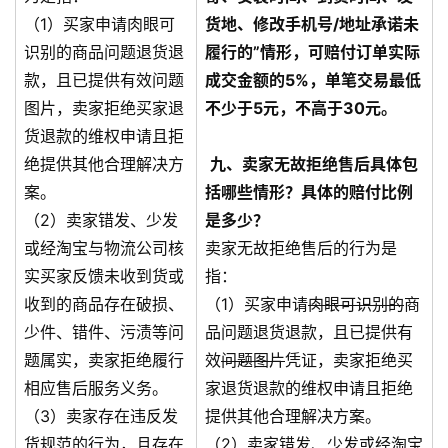
（1）买家申请肉眼可
货地、修改手机号/地址承诺未
识别的商品问题退货退
履行的”情形，可赔付订单实际
款，且已提供有效问题
成交金额的5%，单笔交易最低
图片，卖家拒绝买家退
不少于5元，不高于30元。
货退款的维权申请且拒
绝提供其他合理解决方
九、卖家无故拒绝售后具体包
案。
括哪些情形？具体的赔付比例
（2）卖家错发、少发
是多少？
或经淘宝与物流公司核
卖家无故拒绝售后的行为是
实买家反馈未收到货或
指：
收到的商品存在破损、
（1）买家申请
肉眼可识别的
商
少件、错件、污渍等问
品问题退货退款，且已提供有
题属实，卖家拒绝履行
效
问题图片
凭证，卖家拒绝买
相应售后服务义务。
家退货退款的维权申请且拒绝
（3）卖家存在违反发
提供其他合理解决方案。
货规范的行为，且存在
（2）卖家错发、少发或经淘宝