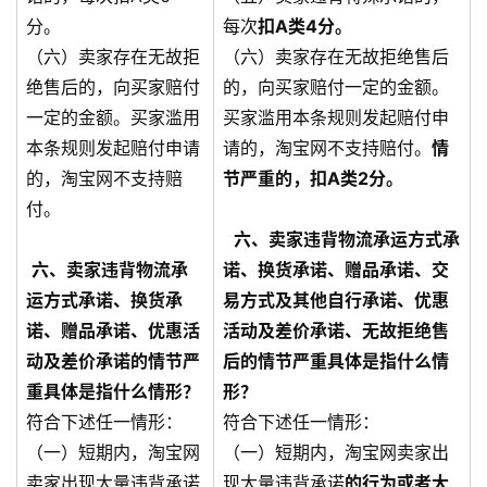
分。
每次
扣A类4分。
（六）卖家存在无故拒
（六）卖家存在无故拒绝售后
绝售后的，向买家赔付
的，向买家赔付一定的金额。
一定的金额。买家滥用
买家滥用本条规则发起赔付申
本条规则发起赔付申请
请的，淘宝网不支持赔付。
情
的，淘宝网不支持赔
节严重的，扣A类2分。
付。
六、卖家违背物流承运方式承
六、卖家违背物流承
诺、换货承诺、赠品承诺、交
运方式承诺、换货承
易方式及其他自行承诺、优惠
诺、赠品承诺、优惠活
活动及差价承诺、无故拒绝售
动及差价承诺的情节严
后的情节严重具体是指什么情
重具体是指什么情形？
形？
符合下述任一情形：
符合下述任一情形：
（一）短期内，淘宝网
（一）短期内，淘宝网卖家出
卖家出现大量违背承诺
现大量违背承诺
的行为或者大