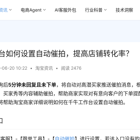
资讯
电商Agent
AI客服外包
行业科普
技术洞察
台如何设置自动催拍，提高店铺转化率？
-06-20 10:22
•
淘宝资讯
•
阅读 2476
询后
5分钟未回复且未下单
，将自动对高潜买家推送催拍消息，
、买家秀等内容辅助催拍，帮助商家实现对有意向客户的下单提
将帮助淘宝商家详细说明如何在千牛工作台设置自动催拍。
口
客服】-【跟单工具】-【
自动催拍
】进行设置，若该入口没有的