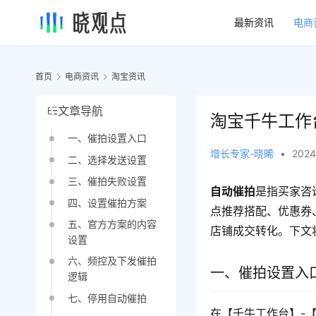
最新资讯
电商
首页
电商资讯
淘宝资讯
文章导航
淘宝千牛工作
一、催拍设置入口
增长专家-晓晞
•
2024
二、选择发送设置
三、催拍失败设置
自动催拍
是指买家咨
四、设置催拍方案
点推荐搭配、优惠券
五、官方方案的内容
店铺成交转化。下文
设置
六、频控及下发催拍
一、催拍设置入
逻辑
七、停用自动催拍
在【千牛工作台】-【