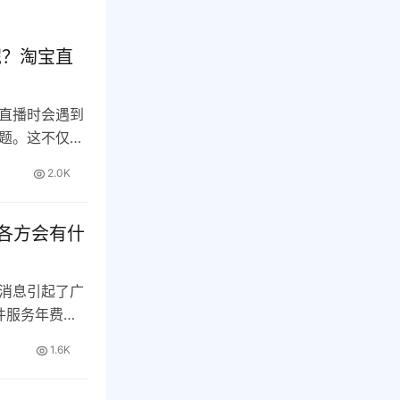
呢？淘宝直
直播时会遇到
题。这不仅影
…
2.0K
各方会有什
消息引起了广
件服务年费。
1.6K