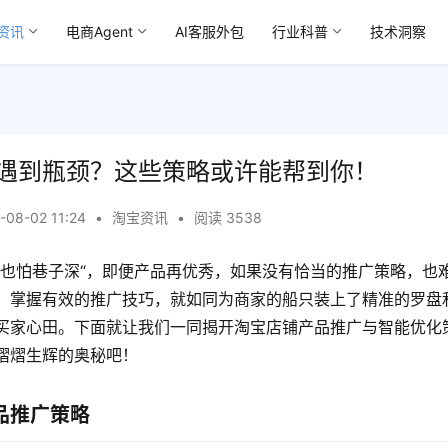
资讯
电商Agent
AI客服外包
行业科普
技术洞察
遇到瓶颈？这些策略或许能帮到你！
-08-02 11:24
•
淘宝资讯
•
阅读 3538
香也怕巷子深“，即便产品再优秀，如果没有恰当的推广策略，也
，掌握有效的推广技巧，就如同为商家的船只装上了精准的罗盘
买家心田。下面就让我们一同揭开淘宝店铺产品推广与智能优化
熠熠生辉的奥秘吧！
品推广策略