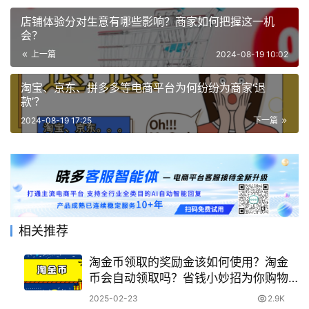
店铺体验分对生意有哪些影响？商家如何把握这一机
会？
上一篇
2024-08-19 10:02
淘宝、京东、拼多多等电商平台为何纷纷为商家‘退
款’？
2024-08-19 17:25
下一篇
相关推荐
淘金币领取的奖励金该如何使用？淘金
币会自动领取吗？省钱小妙招为你购物
增添乐趣！
2025-02-23
2.9K