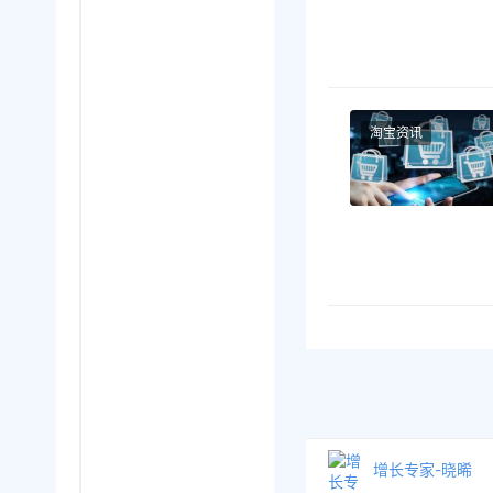
淘宝资讯
增长专家-晓晞