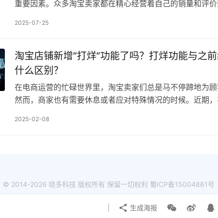
重要因素。众多淘宝卖家都在精心经营着自己的销量和评价
可能会遇到一些与淘宝网销量评价管理规则相关的困惑，比
2025-07-25
淘宝店铺新增“打烊”功能了吗？打烊功能与之
什么区别？
在电商运营的忙碌世界里，淘宝卖家们总是马不停蹄地为顾
然而，商家也有需要休息或者应对特殊情况的时候。近期，
优化了《淘宝网退店规范》，其中涉及到商家打烊功能的升
2025-02-08
© 2014-2026 晓多科技 版权所有 保留一切权利
蜀ICP备15004861号
生成海报