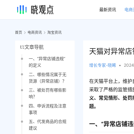
最新资讯
电商
首页
电商资讯
淘宝资讯
文章导航
天猫对异常店
一、“异常店铺违规”
增长专家-晓晞
•
2024
的定义
二、哪些情况属于无
在天猫平台上，维护
货源（异常店铺）？
采取了严格的监管措
三、被处罚有哪些影
响？
义、常见情形、处罚
四、申诉流程及注意
题。
事项
五、代发商品的合规
一、“异常店铺违
建议