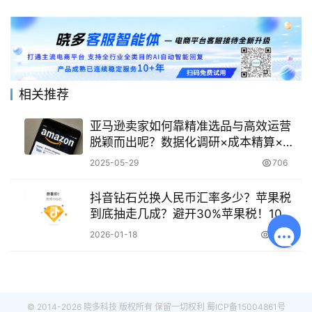
相关推荐
亚马逊卖家如何靠精准选品与高效运营
脱颖而出呢？数据化调研×成本精算×质
量把控，打造低退货率爆款矩阵！
2025-05-29
706
抖音钻石兑换人民币汇率多少？苹果税
到底抽走几成？避开30%苹果税！10钻
=1元稳赚攻略，安卓提现翻倍技巧速
2026-01-18
1.0K
领！
© 2014-2026 晓多科技 版权所有 保留一切权利
蜀ICP备15004861号