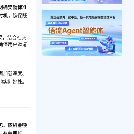
明确
奖励标准
时机，
确保既
果，
结合社交
确保用户邀请
面加载速度、
的实际好处。
包、随机金额
、有效期长