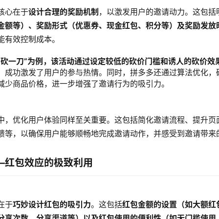
核心在于
设计合理的奖励机制
，以激发用户的邀请动力。这包括
金额等）、奖励形式（优惠券、现金红包、积分等）及奖励发放
能有效控制成本。
“砍一刀”为例，该活动通过设定较低的砍价门槛和诱人的砍价效
，成功激发了用户的参与热情。同时，拼多多还通过算法优化，
减少商品价格，进一步增强了邀请行为的吸引力。
中，优化用户体验同样至关重要。这包括简化邀请流程、提升页
馈等，以确保用户能够顺畅地完成邀请动作，并感受到邀请带来
—红包效应的极致利用
在于
巧妙设计红包的吸引力
。这包括
红包金额的设置（如大额红
分享次数、分享渠道等）以及红包使用的便利性（如无门槛使用