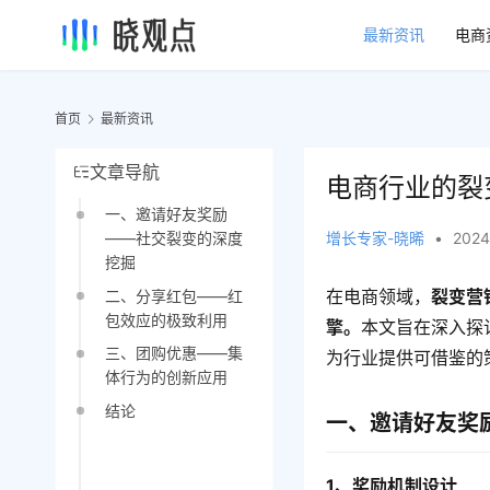
最新资讯
电商
首页
最新资讯
文章导航
电商行业的裂
一、邀请好友奖励
增长专家-晓晞
•
2024
——社交裂变的深度
挖掘
在电商领域，
裂变营
二、分享红包——红
包效应的极致利用
擎。
本文旨在深入探
三、团购优惠——集
为行业提供可借鉴的
体行为的创新应用
结论
一、邀请好友奖
1、奖励机制设计