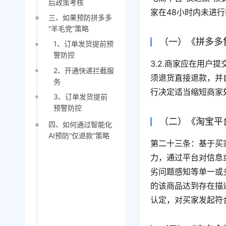
后政策考核
家在48小时内未进
三、如果预防拼多多
“羊毛党”策略
（一）《拼多多
1、订单发货提前预
警防控
3.2.商家应在用户
2、开通快递拦截服
须退货直接退款，并
务
行决定适当缩短商家
3、订单发货提前
预警防控
（二）《淘宝平
四、如何通过智能化
AI预防“仅退款”策略
第二十三条：基于买
力，通过平台对信息
劣问题感知等单一或
的该商品达到存在描
认定，对买家发起符