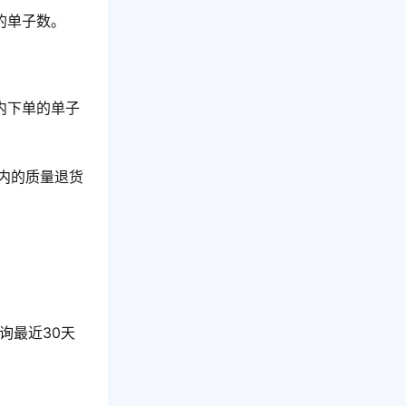
的单子数。
内下单的单子
天内的质量退货
询最近30天