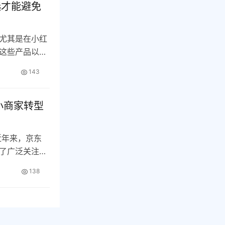
选才能避免
尤其是在小红
这些产品以其
…
143
小商家转型
近年来，京东
发了广泛关注。
138