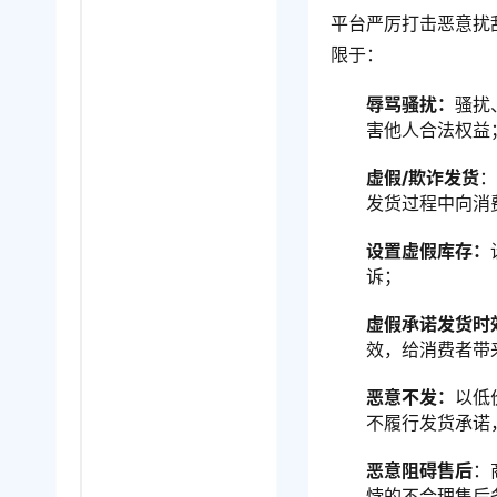
平台严厉打击恶意扰
限于：
辱骂骚扰：
骚扰
害他人合法权益
虚假/欺诈发货
发货过程中向消
设置虚假库存：
诉；
虚假承诺发货时
效，给消费者带
恶意不发：
以低
不履行发货承诺
恶意阻碍售后
：
悖的不合理售后