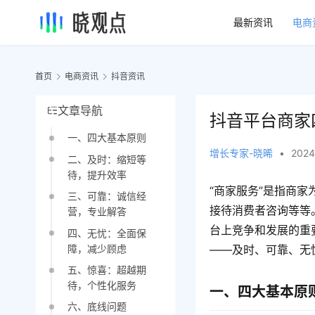
最新资讯
电商
首页
电商资讯
抖音资讯
文章导航
抖音平台商家
一、四大基本原则
增长专家-晓晞
•
2024
二、及时：缩短等
待，提升效率
“商家服务”是指商
三、可靠：诚信经
接待消费者咨询等等
营，专业解答
台上竞争和发展的重
四、无忧：全面保
障，减少顾虑
——及时、可靠、无
五、惊喜：超越期
待，个性化服务
一、四大基本原
六、底线问题