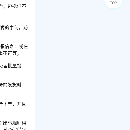
为，包括但不
不满的字句，妨
虚假信息；或在
重不符等；
费者批量投
符的发货时
者下单，并且
提出与规则相
，甚至假借平