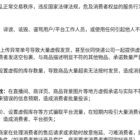
乱正常交易秩序，违反国家法律法规，危及消费者权益的服务行
、诽谤、诋毁、谩骂用户/平台工作人员，或使用任何引起他人
；
：上传异常单号导致大量虚假发货，甚至伙同快递公司一起提供
费者发送空包裹、与商品描述明显不符的其他物品、承诺数量严
设置虚假的库存数量，导致商品大量超卖无法按时发货，造成消
效：
在直播间、商详页、商品背景图片等地方虚假承诺与实际不
来错误的信息预期，造成消费者批量投诉；
价、设置虚假库存等方式骗取平台流量，在短期内吸引大量消费
，造成消费者、平台损失；
商家在处理消费者的售后请求或求助时故意拖延、刁难消费者，
条件（如消费者举证商品腐烂，商家要求消费者寄回完好商品）