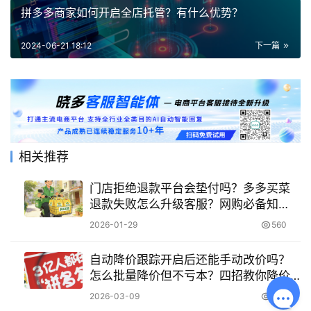
拼多多商家如何开启全店托管？有什么优势？
2024-06-21 18:12
下一篇
相关推荐
门店拒绝退款平台会垫付吗？多多买菜
退款失败怎么升级客服？网购必备知
识！
2026-01-29
560
自动降价跟踪开启后还能手动改价吗？
怎么批量降价但不亏本？四招教你降价
不亏本！
2026-03-09
314