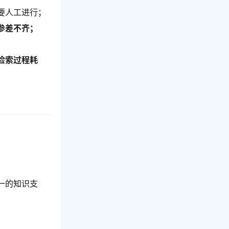
要人工进行；
参差不齐；
；
检索过程耗
一的知识支