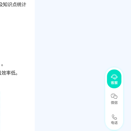
及知识点统计
 。
且效率低。