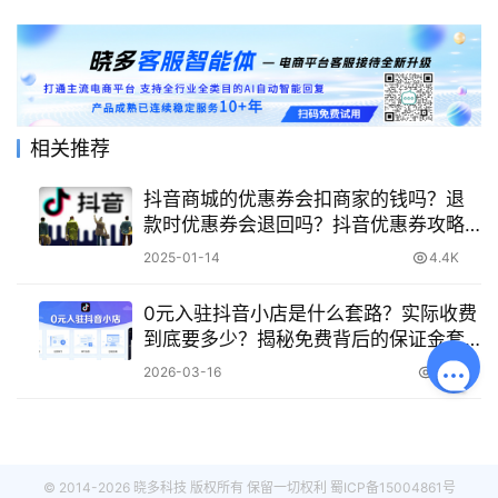
相关推荐
抖音商城的优惠券会扣商家的钱吗？退
款时优惠券会退回吗？抖音优惠券攻略
看这篇！
2025-01-14
4.4K
0元入驻抖音小店是什么套路？实际收费
到底要多少？揭秘免费背后的保证金套
路与隐藏推广成本，算清这笔账，开店
2026-03-16
848
不踩坑！
© 2014-2026 晓多科技 版权所有 保留一切权利
蜀ICP备15004861号