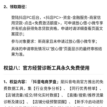
2、领取路径：
登陆抖店PC后台，<抖店PC>-资金-金融服务-商家信
用贷款-点击<免费激活额度>，可申请放心借·小微专享
并有机会获得免息贷款资格，申请时请详细查看页面文
案提示；
参与对象要求：新商家且未申请过放心借小微专享；
具体的申请审批情况以“放心借”页面显示的最终审核结
果为准。
权益八：官方经营诊断工具永久免费使用
1、权益内容：
「
抖音电商罗盘
」是抖音电商官方推出的免
费数据工具，集【行业竞争分析】、【同行优秀榜单】、
【店铺流量/成交/转化实时数据】、【直播/搜索/推荐流量
诊断及建议】、【店铺分级预警提醒】、【新手冷启动进阶