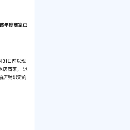
还该年度商家已
月31日前以现
退店商家， 退
前店铺绑定的
。